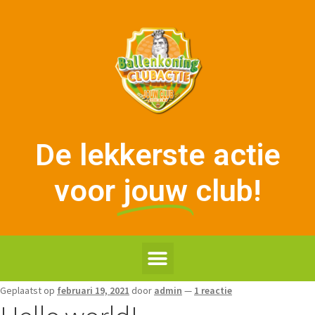
De lekkerste actie
voor
jouw
club!
Geplaatst op
februari 19, 2021
door
admin
—
1 reactie